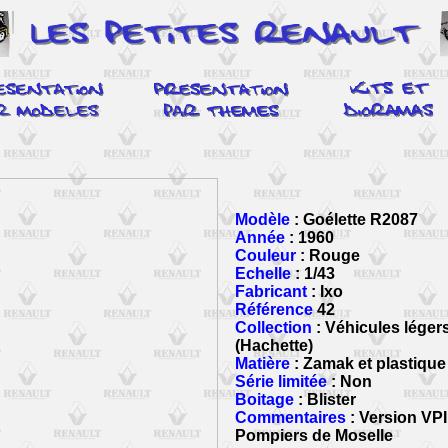
Modèle
: Goélette R2087
Année
: 1960
Couleur
: Rouge
Echelle
: 1/43
Fabricant
: Ixo
Référence
42
Collection
: Véhicules lége
(Hachette)
Matière
: Zamak et plastique
Série limitée
: Non
Boitage
: Blister
Commentaires
: Version VP
Pompiers de Moselle