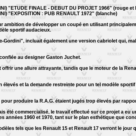
I) "ETUDE FINALE - DEBUT DU PROJET 1966" (rouge et 
NI) "EXPOSITION : PUB RENAULT 1972" (blanche)
our ambition de développer un coupé en utilisant principale
dèle sportif audacieux.
-Gordini", incluait également une version cabriolet qui, m
 confiée au designer Gaston Juchet.
 offrir une allure attrayante, tandis que le moteur de la Re
n élevés et la demande restreinte pour un tel modèle sportif
our produire la R.A.G. étaient jugés trop élevés par rapport 
ais été commercialisé, le travail effectué sur ce projet a eu 
s années 1960 et 1970, tant sur le plan esthétique que con
modèles tels que les Renault 15 et Renault 17 verront le jour