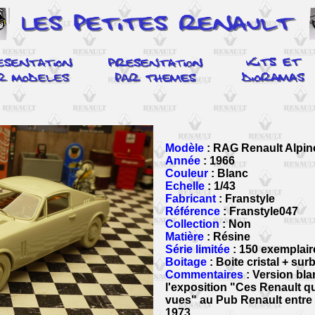
Modèle
: RAG Renault Alpin
Année
: 1966
Couleur
: Blanc
Echelle
: 1/43
Fabricant
: Franstyle
Référence
: Franstyle047
Collection
: Non
Matière
: Résine
Série limitée
: 150 exemplair
Boitage
: Boite cristal + sur
Commentaires
: Version bla
l'exposition "Ces Renault q
vues" au Pub Renault entre 
1973