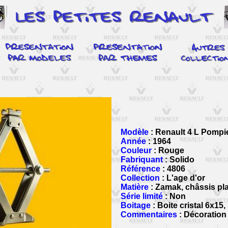
Modèle
: Renault 4 L Pompi
Année
: 1964
Couleur
: Rouge
Fabriquant
: Solido
Référence
: 4806
Collection
: L'age d'or
Matière
: Zamak, châssis pl
Série limité
: Non
Boitage
: Boite cristal 6x15
Commentaires
: Décoration