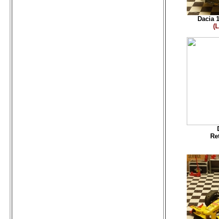
Dacia 1
(L
Ret