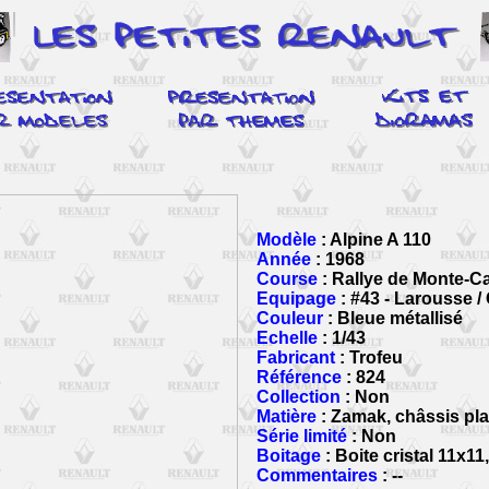
Modèle
: Alpine A 110
Année
: 1968
Course
: Rallye de Monte-Ca
Equipage
: #43 - Larousse /
Couleur
: Bleue métallisé
Echelle
: 1/43
Fabricant
: Trofeu
Référence
: 824
Collection
: Non
Matière
: Zamak, châssis pla
Série limité
: Non
Boitage
: Boite cristal 11x11
Commentaires
: --