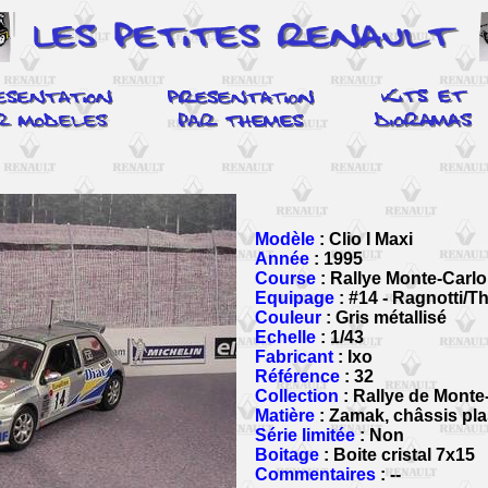
Modèle
: Clio I Maxi
Année
: 1995
Course
: Rallye Monte-Carlo
Equipage
: #14 - Ragnotti/T
Couleur
: Gris métallisé
Echelle
: 1/43
Fabricant
: Ixo
Référence
: 32
Collection
: Rallye de Monte-
Matière
: Zamak, châssis pla
Série limitée
: Non
Boitage
: Boite cristal 7x15
Commentaires
: --