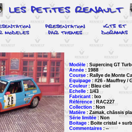
Modèle
: Supercinq GT Turb
Année
: 1988
Course
: Rallye de Monte Ca
Equipage
: #26 - Mauffrey / 
Couleur
: Bleu ciel
Echelle
: 1/43
Fabricant
: Ixo
Référence
: RAC227
Collection
: Non
Matière
: Zamak, châssis pla
Série limitée
: Non
Boitage
: Boite cristal + sur
Commentaires
: --