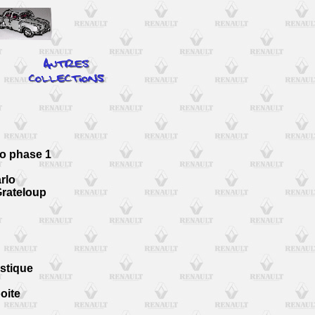
o phase 1
rlo
Grateloup
stique
boite